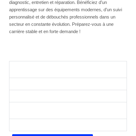
diagnostic, entretien et réparation. Bénéficiez d’un
apprentissage sur des équipements modernes, d’un suivi
personnalisé et de débouchés professionnels dans un
secteur en constante évolution. Préparez-vous à une
carrière stable et en forte demande !
44992 – Utiliser votre outil de diagnostic
multimarques dans vos activités quotidiennes
44993 – La climatisation
44994 – Diagnostic avancé de la climatisation
44995 – Le contrôle et le remplacement des
éléments des systèmes de freinage
44996 – Le remplacement des amortisseurs