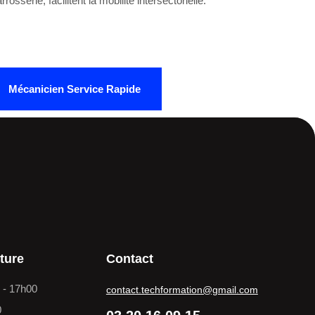
erie, facilitent la mobilité intersectorielle.
Mécanicien Service Rapide
ture
Contact
0 - 17h00
contact.techformation@gmail.com
0