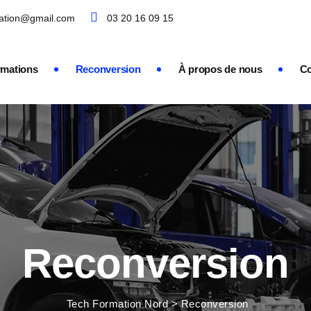
mation@gmail.com
03 20 16 09 15
rmations
Reconversion
À propos de nous
Co
Reconversion
Tech Formation Nord
>
Reconversion