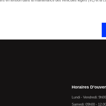
n tension dans la maintenance des véhicules légers (VL) et la carross
Horaires D’ouver
Lundi - Vendredi: 9h0
Samedi: 09h00 - 12.0