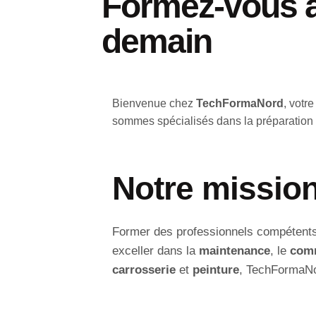
Formez-vous au
demain
Bienvenue chez
TechFormaNord
, votr
sommes spécialisés dans la préparation d
Notre missio
Former des professionnels compétents e
exceller dans la
maintenance
, le
comm
carrosserie
et
peinture
, TechFormaNor